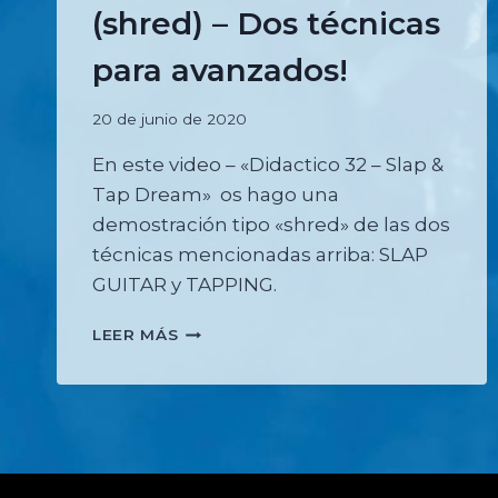
(shred) – Dos técnicas
para avanzados!
20 de junio de 2020
En este video – «Didactico 32 – Slap &
Tap Dream» os hago una
demostración tipo «shred» de las dos
técnicas mencionadas arriba: SLAP
GUITAR y TAPPING.
SLAP
LEER MÁS
AND
TAP
DREAM
(SHRED)
–
DOS
TÉCNICAS