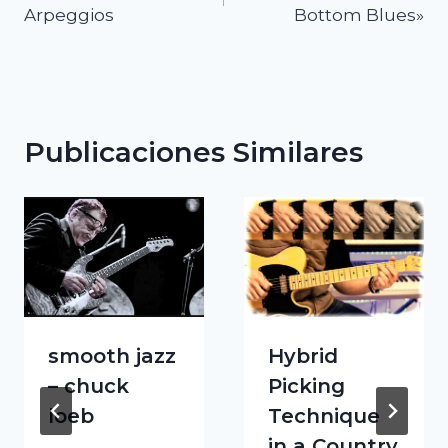
de
Arpeggios
Bottom Blues»
entradas
Publicaciones Similares
smooth jazz
Hybrid
– chuck
Picking
loeb
Technique
in a Country