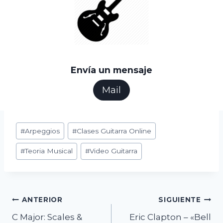
Envía un mensaje
Mail
Etiquetas
#
Arpeggios
#
Clases Guitarra Online
de
#
Teoria Musical
#
Video Guitarra
la
entrada:
Navegación
ANTERIOR
SIGUIENTE
C Major: Scales &
Eric Clapton – «Bell