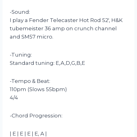
-Sound:
I play a Fender Telecaster Hot Rod 52′, H&K
tubemeister 36 amp on crunch channel
and SM57 micro.
-Tuning:
Standard tuning: E,A,D,G,B,E
-Tempo & Beat:
110pm (Slows 55bpm)
4/4
-Chord Progression:
| E | E | E | E, A |