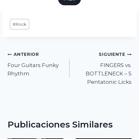
Etiquetas
#
Rock
de
la
entrada:
Navegación
ANTERIOR
SIGUIENTE
Four Guitars Funky
FINGERS vs.
de
Rhythm
BOTTLENECK – 5
entradas
Pentatonic Licks
Publicaciones Similares