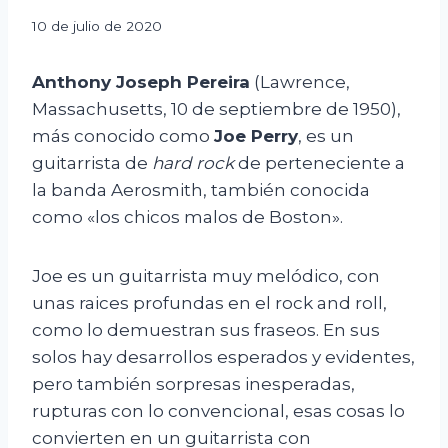
Por
10 de julio de 2020
Javier
Avilés
Anthony Joseph Pereira
(Lawrence,
Massachusetts, 10 de septiembre de 1950),
más conocido como
Joe Perry
, es un
guitarrista de
hard rock
de perteneciente a
la banda Aerosmith, también conocida
como «los chicos malos de Boston».
Joe es un guitarrista muy melódico, con
unas raices profundas en el rock and roll,
como lo demuestran sus fraseos. En sus
solos hay desarrollos esperados y evidentes,
pero también sorpresas inesperadas,
rupturas con lo convencional, esas cosas lo
convierten en un guitarrista con