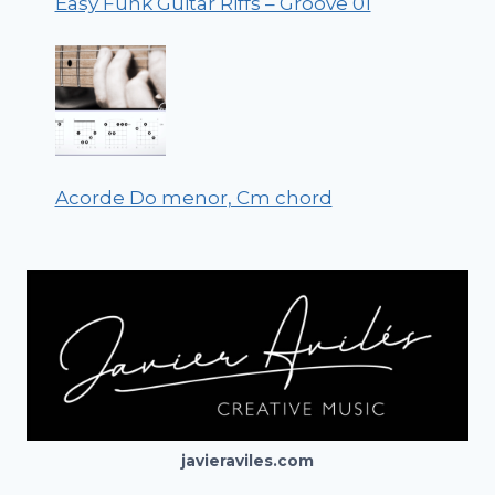
Easy Funk Guitar Riffs – Groove 01
Acorde Do menor, Cm chord
javieraviles.com