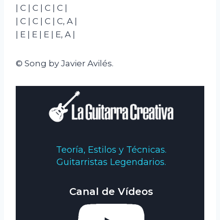
| C | C | C | C |
| C | C | C | C, A |
| E | E | E | E, A |
© Song by Javier Avilés.
Teoría, Estilos y Técnicas.
Guitarristas Legendarios.
Canal de Vídeos